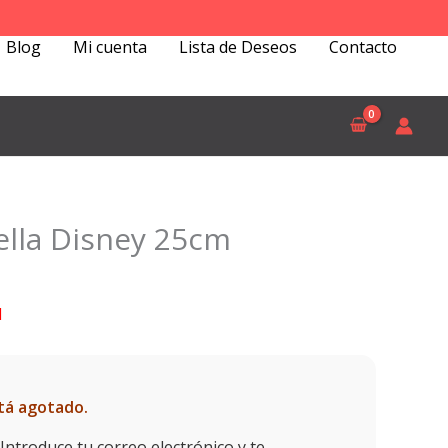
Blog
Mi cuenta
Lista de Deseos
Contacto
ella Disney 25cm
l
recio
d
ctual
s:
0,00€.
tá agotado.
Introduce tu correo electrónico y te