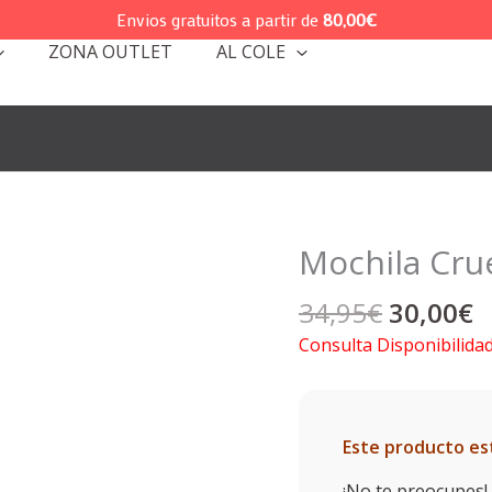
Envios gratuitos a partir de
80,00
€
ZONA OUTLET
AL COLE
Mochila Cru
El
E
34,95
€
30,00
€
precio
p
Consulta Disponibilida
original
a
era:
e
34,95€.
3
Este producto es
¡No te preocupes! 