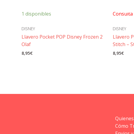
1 disponibles
Consulta 
DISNEY
DISNEY
Llavero Pocket POP Disney Frozen 2
Llavero P
Olaf
Stitch – S
8,95
€
8,95
€
Quienes
Cómo T
Envios y