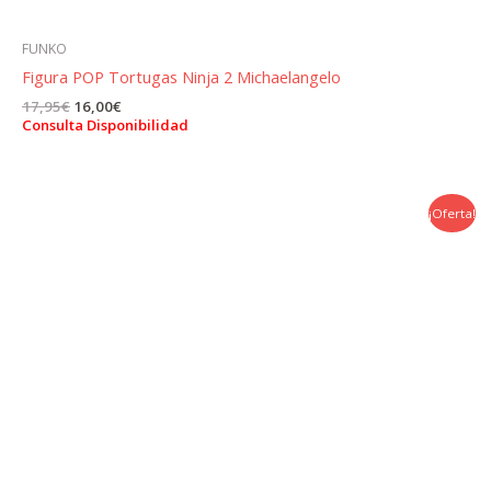
FUNKO
Figura POP Tortugas Ninja 2 Michaelangelo
El
El
17,95
€
16,00
€
precio
precio
Consulta Disponibilidad
original
actual
era:
es:
17,95€.
16,00€.
¡Oferta!