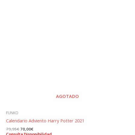
AGOTADO
FUNKO
Calendario Adviento Harry Potter 2021
El
El
79,95
€
70,00
€
precio
precio
Consulta Disponibilidad