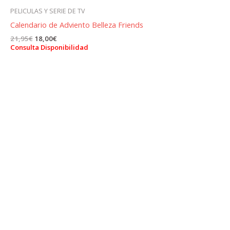
PELICULAS Y SERIE DE TV
Calendario de Adviento Belleza Friends
El
El
21,95
€
18,00
€
precio
precio
Consulta Disponibilidad
original
actual
era:
es:
21,95€.
18,00€.