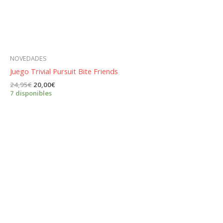
NOVEDADES
Juego Trivial Pursuit Bite Friends
El
El
24,95
€
20,00
€
precio
precio
7 disponibles
original
actual
era:
es:
24,95€.
20,00€.