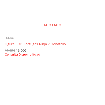
AGOTADO
FUNKO
Figura POP Tortugas Ninja 2 Donatello
El
El
17,95
€
16,00
€
precio
precio
Consulta Disponibilidad
original
actual
era:
es:
17,95€.
16,00€.