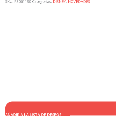
SKU:
RS061130
Categorías:
DISNEY
,
NOVEDADES
el
pelo
Villanas
Disney
Maléfica
cantidad
AÑADIR A LA LISTA DE DESEOS