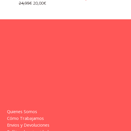
El
El
24,95
€
20,00
€
precio
precio
original
actual
era:
es:
24,95€.
20,00€.
Quienes Somos
Cómo Trabajamos
Envios y Devoluciones