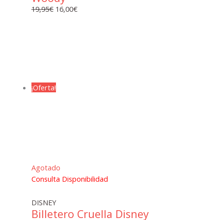
El
El
19,95
€
16,00
€
precio
precio
original
actual
era:
es:
19,95€.
16,00€.
¡Oferta!
Agotado
Consulta Disponibilidad
DISNEY
Billetero Cruella Disney