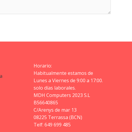
Horario:
Habitualmente estamos de
a
Lunes a Viernes de 9:00 a 17:00.
solo días laborales.
MDH Computers 2023 S.L
B56640865
C/Arenys de mar 13
08225 Terrassa (BCN)
Telf: 649 699 485