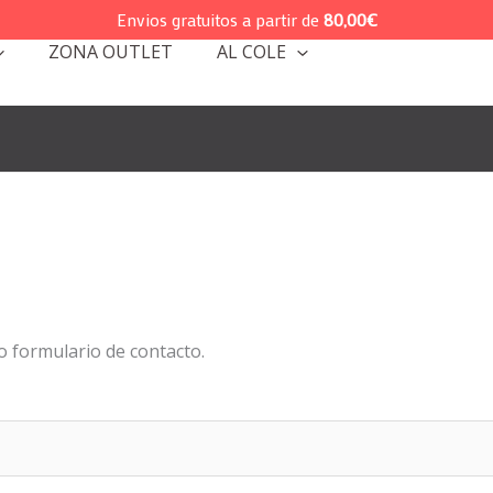
Envios gratuitos a partir de
80,00
€
ZONA OUTLET
AL COLE
 formulario de contacto.