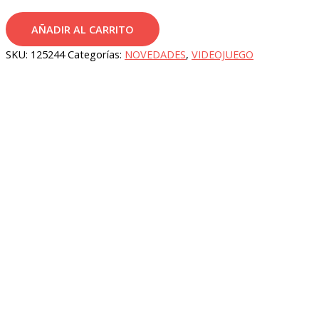
AÑADIR AL CARRITO
Taza
SKU:
125244
Categorías:
NOVEDADES
,
VIDEOJUEGO
termo
acero
inoxidable
Super
Mario
Bros
Nintendo
380ml
cantidad