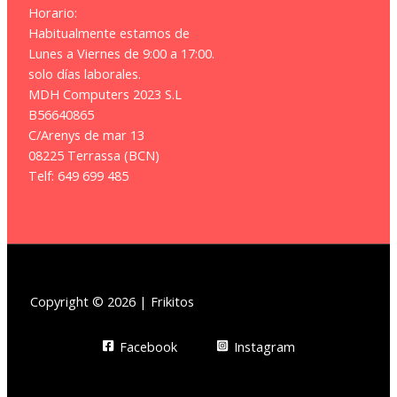
Horario:
Habitualmente estamos de
Lunes a Viernes de 9:00 a 17:00.
solo días laborales.
MDH Computers 2023 S.L
B56640865
C/Arenys de mar 13
08225 Terrassa (BCN)
Telf: 649 699 485
Copyright © 2026 | Frikitos
Facebook
Instagram