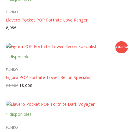
FUNKO
Llavero Pocket POP Fortnite Love Ranger
8,95
€
¡Oferta!
1 disponibles
FUNKO
Figura POP Fortnite Tower Recon Specialist
El
El
21,00
€
18,00
€
precio
precio
original
actual
era:
es:
21,00€.
18,00€.
1 disponibles
FUNKO