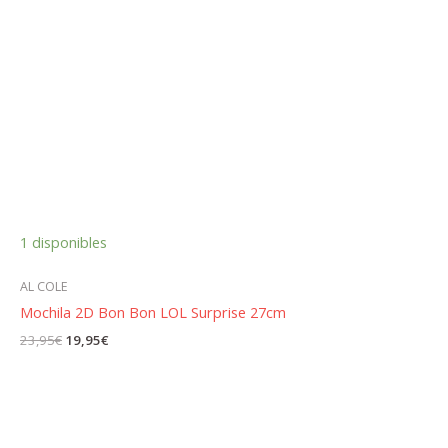
1 disponibles
AL COLE
Mochila 2D Bon Bon LOL Surprise 27cm
El
El
23,95
€
19,95
€
precio
precio
original
actual
era:
es:
23,95€.
19,95€.