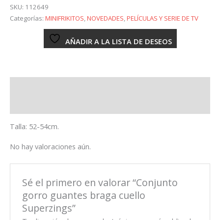
guantes
SKU:
112649
braga
Categorías:
MINIFRIKITOS
,
NOVEDADES
,
PELÍCULAS Y SERIE DE TV
cuello
Superzings
AÑADIR A LA LISTA DE DESEOS
cantidad
Descripción
Valoraciones (0)
Talla: 52-54cm.
No hay valoraciones aún.
Sé el primero en valorar “Conjunto
gorro guantes braga cuello
Superzings”