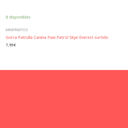
8 disponibles
MINIFRIKITOS
Gorra Patrulla Canina Paw Patrol Skye Everest surtido
7,95
€