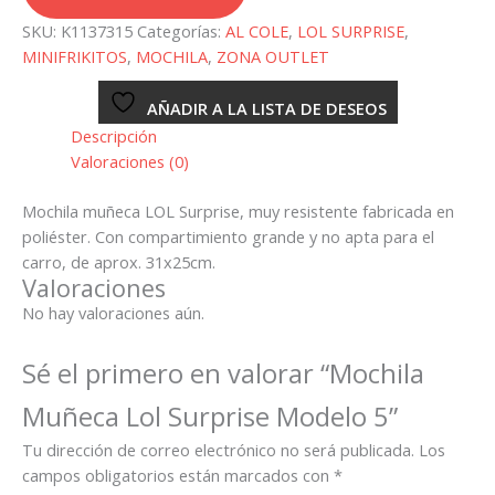
Muñeca
SKU:
K1137315
Categorías:
AL COLE
,
LOL SURPRISE
,
Lol
MINIFRIKITOS
,
MOCHILA
,
ZONA OUTLET
Surprise
Modelo
AÑADIR A LA LISTA DE DESEOS
5
Descripción
cantidad
Valoraciones (0)
Mochila muñeca LOL Surprise, muy resistente fabricada en
poliéster. Con compartimiento grande y no apta para el
carro, de aprox. 31x25cm.
Valoraciones
No hay valoraciones aún.
Sé el primero en valorar “Mochila
Muñeca Lol Surprise Modelo 5”
Tu dirección de correo electrónico no será publicada.
Los
campos obligatorios están marcados con
*