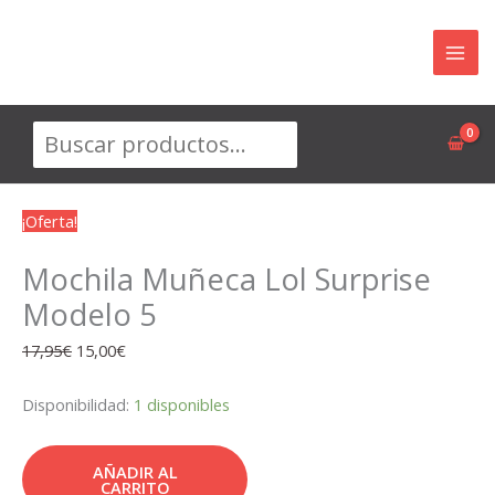
Ir
al
contenido
Buscar
¡Oferta!
Mochila Muñeca Lol Surprise
Modelo 5
El
El
17,95
€
15,00
€
precio
precio
original
actual
Disponibilidad:
1 disponibles
era:
es:
17,95€.
15,00€.
AÑADIR AL
CARRITO
Mochila