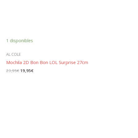
1 disponibles
AL COLE
Mochila 2D Bon Bon LOL Surprise 27cm
El
El
23,95
€
19,95
€
precio
precio
original
actual
era:
es:
23,95€.
19,95€.