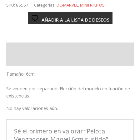
Marvel
SKU:
86557
Categorías:
DC-MARVEL
,
MINIFRIKITOS
6cm
surtido
AÑADIR A LA LISTA DE DESEOS
cantidad
Descripción
Valoraciones (0)
Tamaño: 6cm.
Se venden por separado. Elección del modelo en función de
existencias
No hay valoraciones aún.
Sé el primero en valorar “Pelota
Vengadores Marvel 6cm surtido”