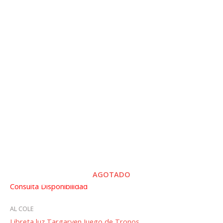
AGOTADO
Consulta Disponibilidad
AL COLE
Libreta luz Targaryen Juego de Tronos