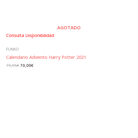
AGOTADO
Consulta Disponibilidad
FUNKO
Calendario Adviento Harry Potter 2021
El
El
79,95
€
70,00
€
precio
precio
original
actual
era:
es:
79,95€.
70,00€.