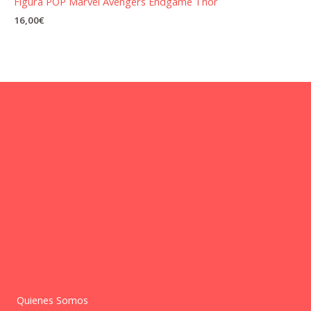
Figura POP Marvel Avengers Endgame Thor
16,00
€
Quienes Somos