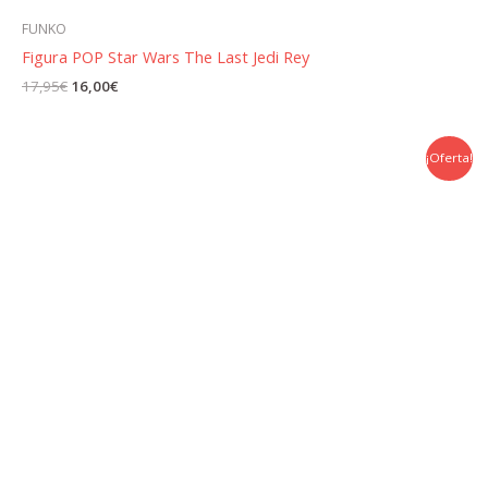
FUNKO
Figura POP Star Wars The Last Jedi Rey
El
El
17,95
€
16,00
€
precio
precio
original
actual
era:
es:
17,95€.
16,00€.
¡Oferta!