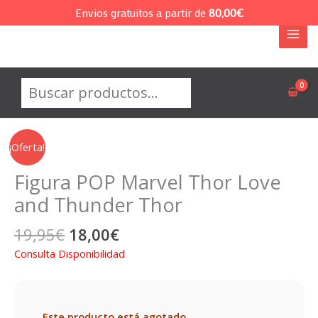
Ir
Envios gratuitos a partir de
80,00
€
al
contenido
Buscar
¡Oferta!
Figura POP Marvel Thor Love
and Thunder Thor
El
El
19,95
€
18,00
€
precio
precio
Consulta Disponibilidad
original
actual
era:
es:
19,95€.
18,00€.
Este producto está agotado.