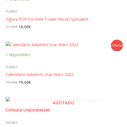
FUNKO
Figura POP Fortnite Tower Recon Specialist
El
El
21,00
€
18,00
€
precio
precio
original
actual
era:
es:
21,00€.
18,00€.
¡Oferta!
1 disponibles
FUNKO
Calendario Adviento Star Wars 2022
El
El
79,95
€
70,00
€
precio
precio
original
actual
era:
es:
79,95€.
70,00€.
AGOTADO
Consulta Disponibilidad
DISNEY