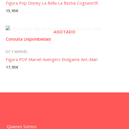
Figura Pop Disney La Bella La Bestia Cogsworth
15,95
€
AGOTADO
Consulta Disponibilidad
DC Y MARVEL
Figura POP Marvel Avengers Endgame Ant-Man
17,95
€
Quienes Somos