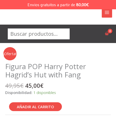
Ir
Envios gratuitos a partir de
80,00
€
al
contenido
Buscar
¡Oferta!
Figura POP Harry Potter
Hagrid’s Hut with Fang
El
El
49,95
€
45,00
€
precio
precio
Disponibilidad:
1 disponibles
original
actual
era:
es:
Figura
AÑADIR AL CARRITO
49,95€.
45,00€.
POP