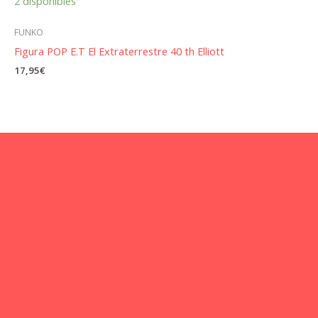
2 disponibles
FUNKO
Figura POP E.T El Extraterrestre 40 th Elliott
17,95
€