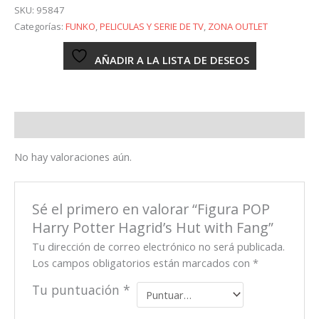
Harry
SKU:
95847
Potter
Categorías:
FUNKO
,
PELICULAS Y SERIE DE TV
,
ZONA OUTLET
Hagrid's
Hut
AÑADIR A LA LISTA DE DESEOS
with
Fang
cantidad
Valoraciones (0)
No hay valoraciones aún.
Sé el primero en valorar “Figura POP
Harry Potter Hagrid’s Hut with Fang”
Tu dirección de correo electrónico no será publicada.
Los campos obligatorios están marcados con
*
Tu puntuación
*