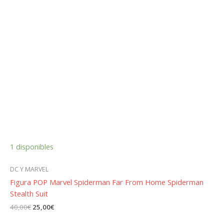
1 disponibles
DC Y MARVEL
Figura POP Marvel Spiderman Far From Home Spiderman
Stealth Suit
El
El
40,00
€
25,00
€
precio
precio
original
actual