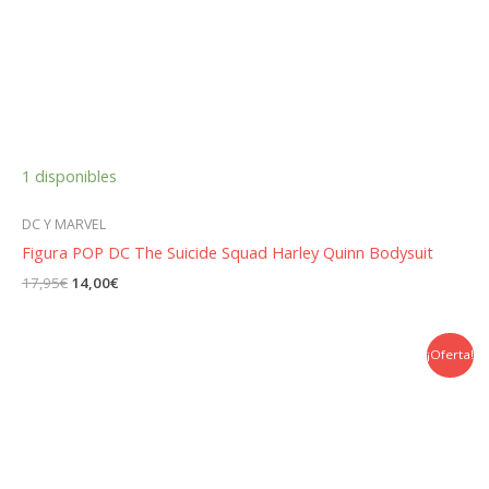
1 disponibles
DC Y MARVEL
Figura POP DC The Suicide Squad Harley Quinn Bodysuit
El
El
17,95
€
14,00
€
precio
precio
original
actual
era:
es:
17,95€.
14,00€.
¡Oferta!