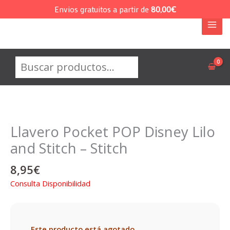
Ir
Envios gratuitos a partir de
80,00
€
al
contenido
Buscar
Llavero Pocket POP Disney Lilo
and Stitch – Stitch
8,95
€
Consulta Disponibilidad
Este producto está agotado.