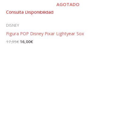
AGOTADO
Consulta Disponibilidad
DISNEY
Figura POP Disney Pixar Lightyear Sox
El
El
17,95
€
16,00
€
precio
precio
original
actual
era:
es:
17,95€.
16,00€.