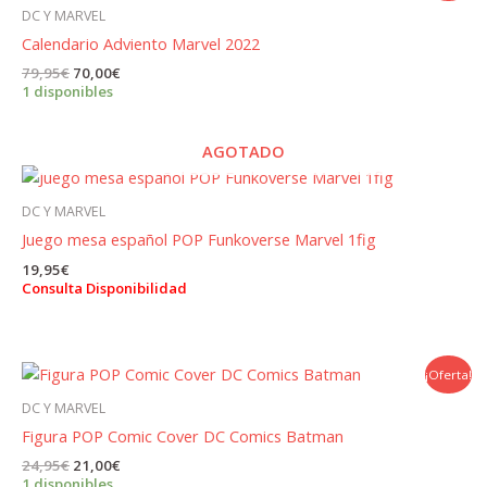
DC Y MARVEL
Calendario Adviento Marvel 2022
El
El
79,95
€
70,00
€
precio
precio
1 disponibles
original
actual
era:
es:
79,95€.
70,00€.
AGOTADO
DC Y MARVEL
Juego mesa español POP Funkoverse Marvel 1fig
19,95
€
Consulta Disponibilidad
¡Oferta!
DC Y MARVEL
Figura POP Comic Cover DC Comics Batman
El
El
24,95
€
21,00
€
precio
precio
1 disponibles