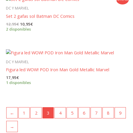
DC Y MARVEL
Set 2 gafas sol Batman DC Comics
El
El
12,95
€
10,95
€
precio
precio
2 disponibles
original
actual
era:
es:
12,95€.
10,95€.
DC Y MARVEL
Figura led WOW! POD Iron Man Gold Metallic Marvel
17,95
€
1 disponibles
←
1
2
3
4
5
6
7
8
9
→