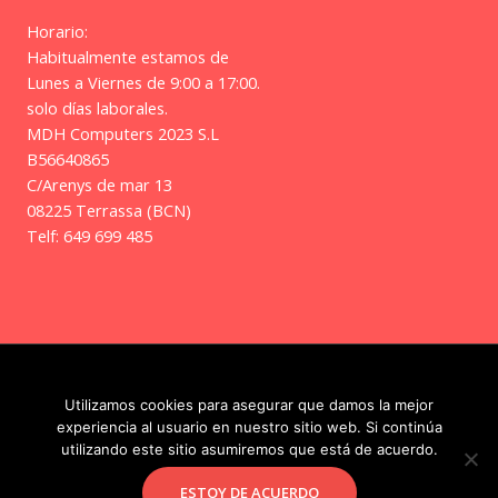
Horario:
Habitualmente estamos de
Lunes a Viernes de 9:00 a 17:00.
solo días laborales.
MDH Computers 2023 S.L
B56640865
C/Arenys de mar 13
08225 Terrassa (BCN)
Telf: 649 699 485
Copyright © 2026 | Frikitos
Utilizamos cookies para asegurar que damos la mejor
experiencia al usuario en nuestro sitio web. Si continúa
utilizando este sitio asumiremos que está de acuerdo.
Facebook
Instagram
ESTOY DE ACUERDO