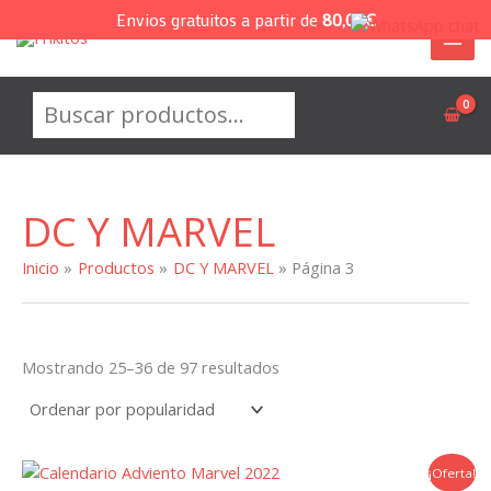
Ir
Envios gratuitos a partir de
80,00
€
al
contenido
Buscar
DC Y MARVEL
Inicio
Productos
DC Y MARVEL
Página 3
Ordenado
Mostrando 25–36 de 97 resultados
por
popularidad
¡Oferta!