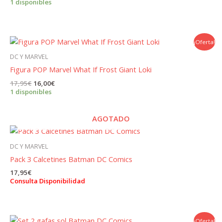
precio
precio
1 disponibles
original
actual
era:
es:
17,95€.
16,00€.
¡Oferta!
DC Y MARVEL
Figura POP Marvel What If Frost Giant Loki
El
El
17,95
€
16,00
€
precio
precio
1 disponibles
original
actual
era:
es:
17,95€.
16,00€.
AGOTADO
DC Y MARVEL
Pack 3 Calcetines Batman DC Comics
17,95
€
Consulta Disponibilidad
¡Oferta!