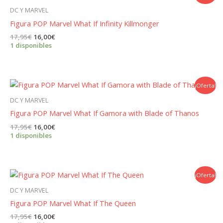
DC Y MARVEL
Figura POP Marvel What If Infinity Killmonger
El
El
17,95
€
16,00
€
precio
precio
1 disponibles
original
actual
era:
es:
17,95€.
16,00€.
¡Oferta!
DC Y MARVEL
Figura POP Marvel What If Gamora with Blade of Thanos
El
El
17,95
€
16,00
€
precio
precio
1 disponibles
original
actual
era:
es:
17,95€.
16,00€.
¡Oferta!
DC Y MARVEL
Figura POP Marvel What If The Queen
El
El
17,95
€
16,00
€