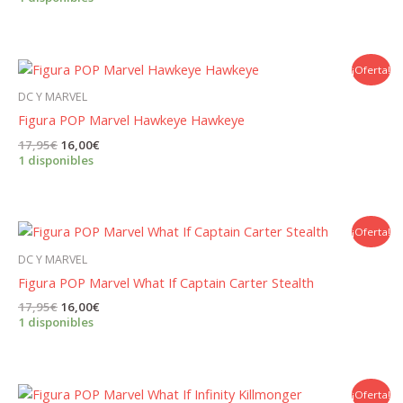
original
actual
era:
es:
24,95€.
21,00€.
¡Oferta!
DC Y MARVEL
Figura POP Marvel Hawkeye Hawkeye
El
El
17,95
€
16,00
€
precio
precio
1 disponibles
original
actual
era:
es:
17,95€.
16,00€.
¡Oferta!
DC Y MARVEL
Figura POP Marvel What If Captain Carter Stealth
El
El
17,95
€
16,00
€
precio
precio
1 disponibles
original
actual
era:
es:
17,95€.
16,00€.
¡Oferta!