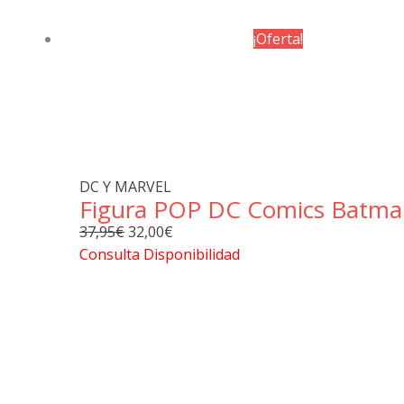
¡Oferta!
DC Y MARVEL
Figura POP DC Comics Batma
El
El
37,95
€
32,00
€
precio
precio
Consulta Disponibilidad
original
actual
era:
es:
37,95€.
32,00€.