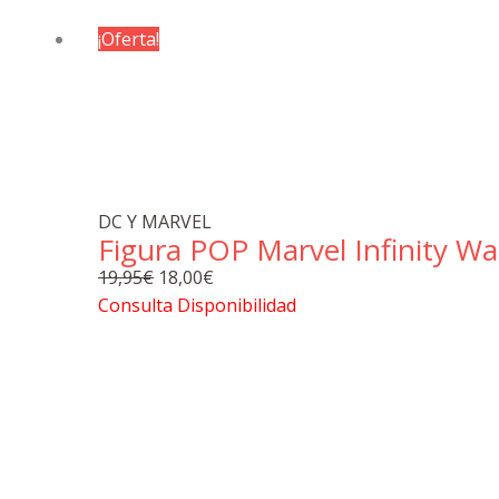
¡Oferta!
DC Y MARVEL
Figura POP Marvel Infinity W
El
El
19,95
€
18,00
€
precio
precio
Consulta Disponibilidad
original
actual
era:
es:
19,95€.
18,00€.