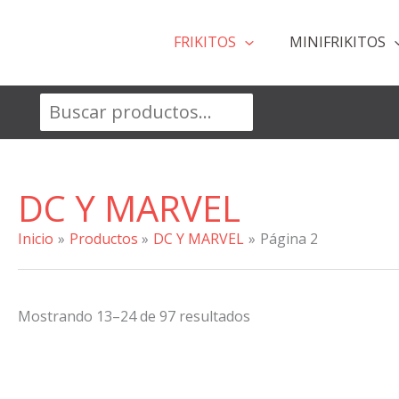
Ir
al
FRIKITOS
MINIFRIKITOS
contenido
Buscar
DC Y MARVEL
Inicio
Productos
DC Y MARVEL
Página 2
Ordenado
Mostrando 13–24 de 97 resultados
por
popularidad