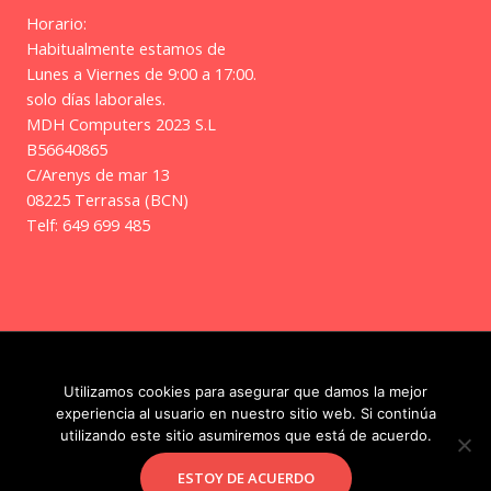
Horario:
Habitualmente estamos de
Lunes a Viernes de 9:00 a 17:00.
solo días laborales.
MDH Computers 2023 S.L
B56640865
C/Arenys de mar 13
08225 Terrassa (BCN)
Telf: 649 699 485
Copyright © 2026 | Frikitos
Utilizamos cookies para asegurar que damos la mejor
experiencia al usuario en nuestro sitio web. Si continúa
utilizando este sitio asumiremos que está de acuerdo.
Facebook
Instagram
ESTOY DE ACUERDO