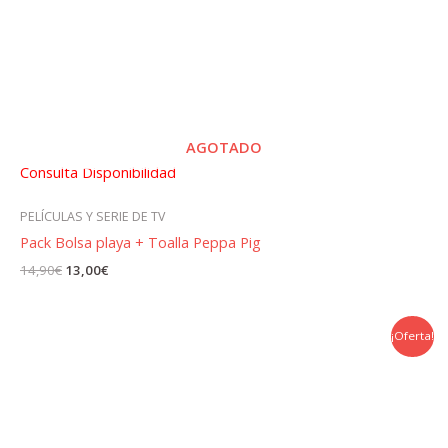
AGOTADO
Consulta Disponibilidad
PELÍCULAS Y SERIE DE TV
Pack Bolsa playa + Toalla Peppa Pig
El
El
14,90
€
13,00
€
precio
precio
original
actual
era:
es:
14,90€.
13,00€.
¡Oferta!