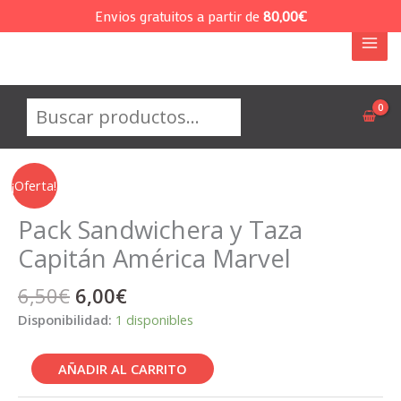
Ir
Envios gratuitos a partir de
80,00
€
al
contenido
Buscar
¡Oferta!
Pack Sandwichera y Taza
Capitán América Marvel
El
El
6,50
€
6,00
€
precio
precio
Disponibilidad:
1 disponibles
original
actual
era:
es:
Pack
AÑADIR AL CARRITO
6,50€.
6,00€.
Sandwichera