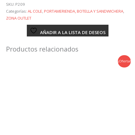
y
SKU:
P209
Taza
Categorías:
AL COLE
,
PORTAMERIENDA, BOTELLA Y SANDWICHERA
,
Capitán
ZONA OUTLET
América
Marvel
AÑADIR A LA LISTA DE DESEOS
cantidad
Productos relacionados
¡Oferta!