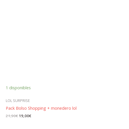
1 disponibles
LOL SURPRISE
Pack Bolso Shopping + monedero lol
El
El
21,90
€
19,00
€
precio
precio
original
actual