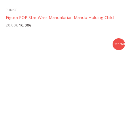
FUNKO
Figura POP Star Wars Mandalorian Mando Holding Child
El
El
20,00
€
16,00
€
precio
precio
original
actual
era:
es:
20,00€.
16,00€.
¡Oferta!