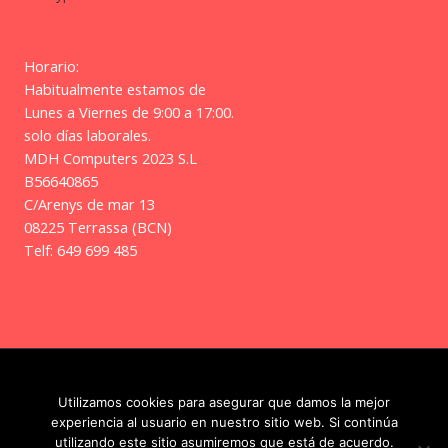
Horario:
Habitualmente estamos de
Lunes a Viernes de 9:00 a 17:00.
solo días laborales.
MDH Computers 2023 S.L
B56640865
C/Arenys de mar 13
08225 Terrassa (BCN)
Telf: 649 699 485
Copyright © 2026 | Frikitos
Utilizamos cookies para asegurar que damos la mejor
experiencia al usuario en nuestro sitio web. Si continúa
utilizando este sitio asumiremos que está de acuerdo.