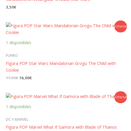
3,50
€
¡Oferta!
1 disponibles
FUNKO
Figura POP Star Wars Mandalorian Grogu The Child with
Cookie
El
El
17,95
€
16,00
€
precio
precio
original
actual
era:
es:
17,95€.
16,00€.
¡Oferta!
1 disponibles
DC Y MARVEL
Figura POP Marvel What If Gamora with Blade of Thanos