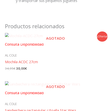
y transportar sus pequeños juguetes
Productos relacionados
¡Oferta!
AGOTADO
Consulta Disponibilidad
AL COLE
Mochila ACDC 27cm
El
El
34,95
€
30,00
€
precio
precio
original
actual
era:
es:
34,95€.
30,00€.
AGOTADO
Consulta Disponibilidad
AL COLE
Sandwichera rectangular c/toalla Star Wars