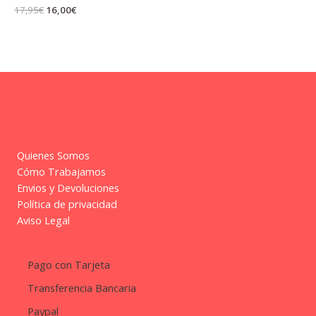
El
El
17,95
€
16,00
€
precio
precio
original
actual
era:
es:
17,95€.
16,00€.
Quienes Somos
Cómo Trabajamos
Envios y Devoluciones
Política de privacidad
Aviso Legal
Pago con Tarjeta
Transferencia Bancaria
Paypal