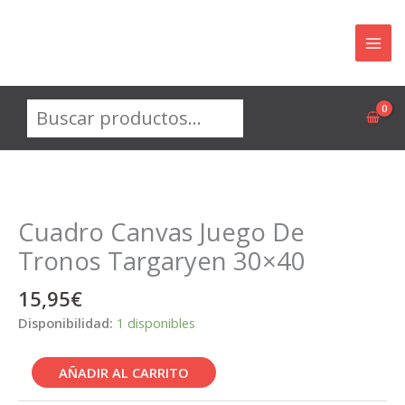
Ir
al
contenido
Buscar
Cuadro Canvas Juego De
Tronos Targaryen 30×40
15,95
€
Disponibilidad:
1 disponibles
Cuadro
AÑADIR AL CARRITO
Canvas