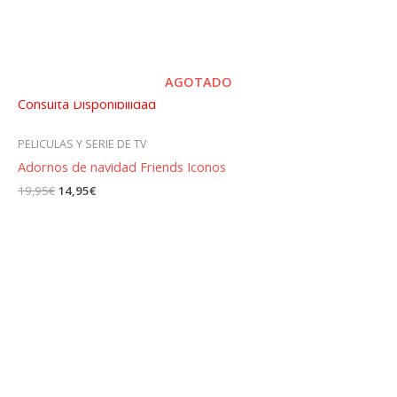
AGOTADO
Consulta Disponibilidad
PELICULAS Y SERIE DE TV
Adornos de navidad Friends Iconos
El
El
19,95
€
14,95
€
precio
precio
original
actual
era:
es:
19,95€.
14,95€.