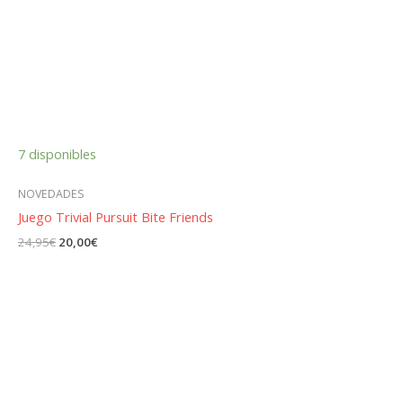
7 disponibles
NOVEDADES
Juego Trivial Pursuit Bite Friends
El
El
24,95
€
20,00
€
precio
precio
original
actual
era:
es:
24,95€.
20,00€.