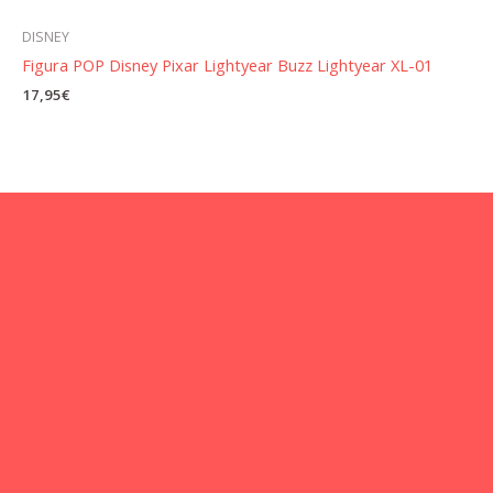
DISNEY
Figura POP Disney Pixar Lightyear Buzz Lightyear XL-01
17,95
€