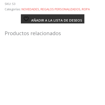
Of
SKU:
S3
The
Categorías:
NOVEDADES
,
REGALOS PERSONALIZADOS
,
ROPA
Universe
cantidad
AÑADIR A LA LISTA DE DESEOS
Productos relacionados