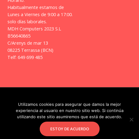
Habitualmente estamos de
Lunes a Viernes de 9:00 a 17:00.
solo días laborales.
MDH Computers 2023 S.L
B56640865
C/Arenys de mar 13
08225 Terrassa (BCN)
Telf: 649 699 485
Copyright © 2026 | Frikitos
Utilizamos cookies para asegurar que damos la mejor
experiencia al usuario en nuestro sitio web. Si continúa
utilizando este sitio asumiremos que está de acuerdo.
Facebook
Instagram
ESTOY DE ACUERDO