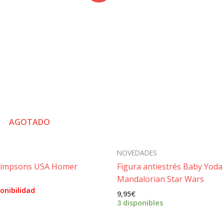
AGOTADO
NOVEDADES
Simpsons USA Homer
Figura antiestrés Baby Yoda
Mandalorian Star Wars
El
precio
onibilidad
9,95
€
l
actual
3 disponibles
es:
16,00€.