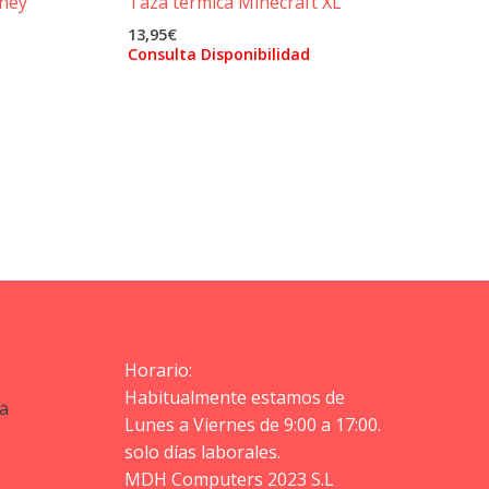
sney
Taza térmica Minecraft XL
13,95
€
Consulta Disponibilidad
Horario:
Habitualmente estamos de
a
Lunes a Viernes de 9:00 a 17:00.
solo días laborales.
MDH Computers 2023 S.L