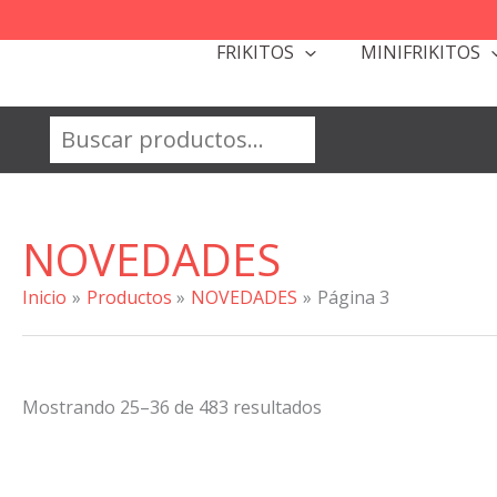
Ir
al
FRIKITOS
MINIFRIKITOS
contenido
Buscar
NOVEDADES
Inicio
Productos
NOVEDADES
Página 3
Ordenado
Mostrando 25–36 de 483 resultados
por
popularidad