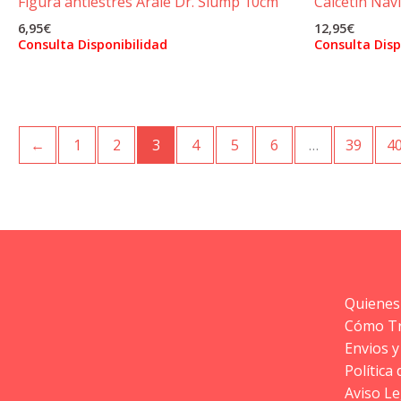
Figura antiestrés Arale Dr. Slump 10cm
Calcetín Nav
6,95
€
12,95
€
Consulta Disponibilidad
Consulta Disp
←
1
2
3
4
5
6
…
39
4
Quienes
Cómo T
Envios y
Política
Aviso Le