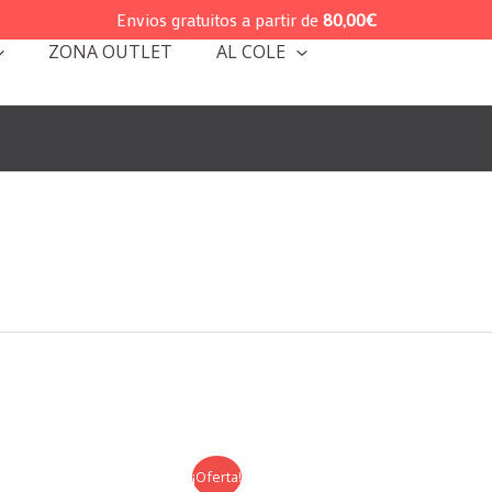
Envios gratuitos a partir de
80,00
€
ZONA OUTLET
AL COLE
¡Oferta!