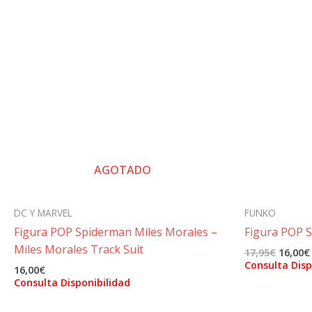
AGOTADO
DC Y MARVEL
FUNKO
Figura POP Spiderman Miles Morales –
Figura POP 
Miles Morales Track Suit
El
17,95
€
16,00
€
precio
Consulta Disp
16,00
€
origina
Consulta Disponibilidad
era:
17,95€.