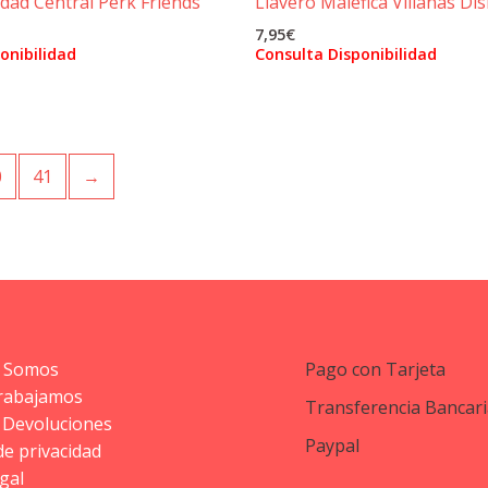
idad Central Perk Friends
Llavero Maléfica Villanas Di
7,95
€
onibilidad
Consulta Disponibilidad
0
41
→
 Somos
Pago con Tarjeta
rabajamos
Transferencia Bancari
 Devoluciones
Paypal
 de privacidad
gal