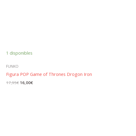
1 disponibles
FUNKO
Figura POP Game of Thrones Drogon Iron
El
El
17,95
€
16,00
€
precio
precio
original
actual
era:
es:
17,95€.
16,00€.