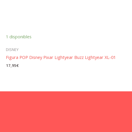
1 disponibles
DISNEY
Figura POP Disney Pixar Lightyear Buzz Lightyear XL-01
17,95
€