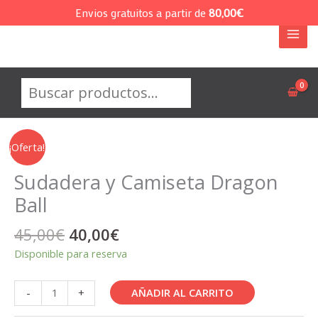
Ir
Envios gratuitos a partir de
80,00
€
al
contenido
Buscar
¡Oferta!
Sudadera y Camiseta Dragon
Ball
El
El
45,00
€
40,00
€
precio
precio
Disponible para reserva
original
actual
era:
es:
Sudadera
AÑADIR AL CARRITO
-
+
45,00€.
40,00€.
y