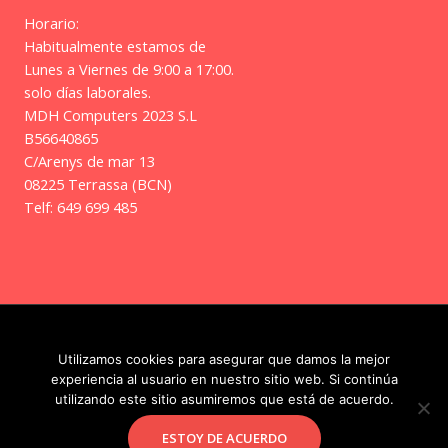
Horario:
Habitualmente estamos de
Lunes a Viernes de 9:00 a 17:00.
solo días laborales.
MDH Computers 2023 S.L
B56640865
C/Arenys de mar 13
08225 Terrassa (BCN)
Telf: 649 699 485
Copyright © 2026 | Frikitos
Utilizamos cookies para asegurar que damos la mejor
experiencia al usuario en nuestro sitio web. Si continúa
utilizando este sitio asumiremos que está de acuerdo.
Facebook
Instagram
ESTOY DE ACUERDO