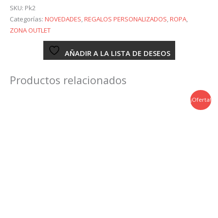
Camiseta
SKU:
Pk2
Dragon
Categorías:
NOVEDADES
,
REGALOS PERSONALIZADOS
,
ROPA
,
Ball
ZONA OUTLET
cantidad
AÑADIR A LA LISTA DE DESEOS
Productos relacionados
¡Oferta!