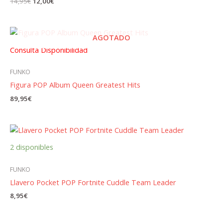
El
El
14,95
€
12,00
€
precio
precio
original
actual
era:
es:
14,95€.
12,00€.
AGOTADO
Consulta Disponibilidad
FUNKO
Figura POP Album Queen Greatest Hits
89,95
€
2 disponibles
FUNKO
Llavero Pocket POP Fortnite Cuddle Team Leader
8,95
€