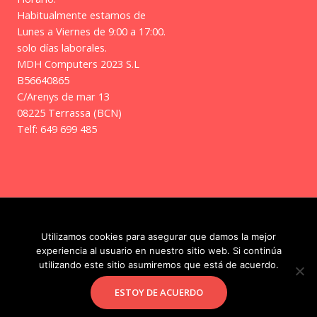
Habitualmente estamos de
Lunes a Viernes de 9:00 a 17:00.
solo días laborales.
MDH Computers 2023 S.L
B56640865
C/Arenys de mar 13
08225 Terrassa (BCN)
Telf: 649 699 485
Copyright © 2026 | Frikitos
Utilizamos cookies para asegurar que damos la mejor
experiencia al usuario en nuestro sitio web. Si continúa
utilizando este sitio asumiremos que está de acuerdo.
Facebook
Instagram
ESTOY DE ACUERDO