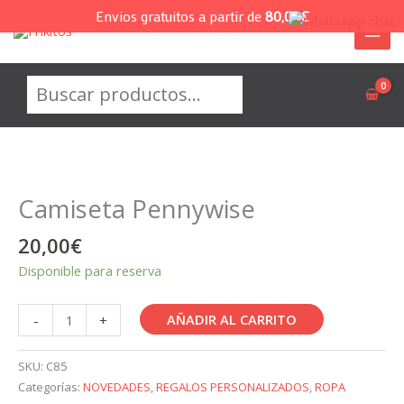
Ir
Envios gratuitos a partir de
80,00
€
al
contenido
Buscar
Camiseta Pennywise
20,00
€
Disponible para reserva
Camiseta
AÑADIR AL CARRITO
-
+
Pennywise
cantidad
SKU:
C85
Categorías:
NOVEDADES
,
REGALOS PERSONALIZADOS
,
ROPA