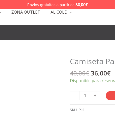
Envios gratuitos a partir de
80,00
€
ZONA OUTLET
AL COLE
Camiseta Pa
El
E
40,00
€
36,00
€
precio
p
Disponible para reserv
original
a
era:
e
Camiseta
-
+
40,00€.
3
Papá
o
SKU:
Pk1
Mamá