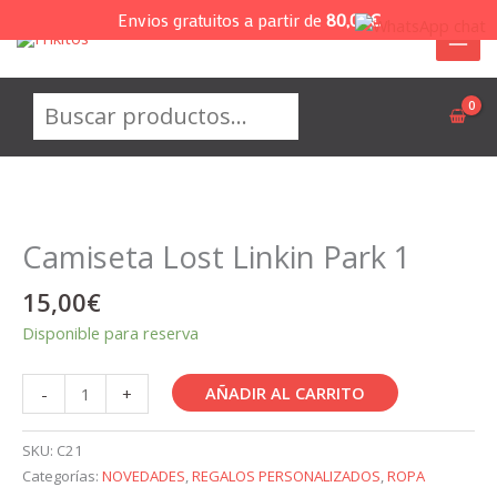
Ir
Envios gratuitos a partir de
80,00
€
al
contenido
Buscar
Camiseta Lost Linkin Park 1
15,00
€
Disponible para reserva
Camiseta
AÑADIR AL CARRITO
-
+
Lost
Linkin
SKU:
C21
Park
Categorías:
NOVEDADES
,
REGALOS PERSONALIZADOS
,
ROPA
1