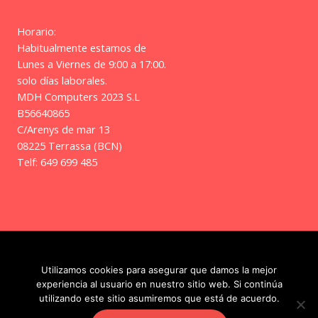
Horario:
Habitualmente estamos de
Lunes a Viernes de 9:00 a 17:00.
solo días laborales.
MDH Computers 2023 S.L
B56640865
C/Arenys de mar 13
08225 Terrassa (BCN)
Telf: 649 699 485
Copyright © 2026 | Frikitos
Utilizamos cookies para asegurar que damos la mejor
experiencia al usuario en nuestro sitio web. Si continúa
utilizando este sitio asumiremos que está de acuerdo.
Facebook
Instagram