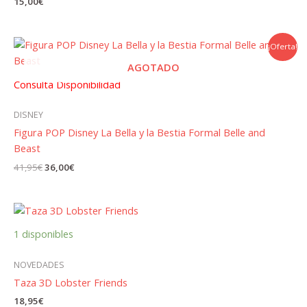
15,00
€
¡Oferta!
AGOTADO
Consulta Disponibilidad
DISNEY
Figura POP Disney La Bella y la Bestia Formal Belle and
Beast
El
El
41,95
€
36,00
€
precio
precio
original
actual
era:
es:
41,95€.
36,00€.
1 disponibles
NOVEDADES
Taza 3D Lobster Friends
18,95
€