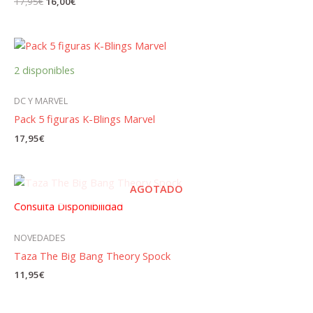
El
El
17,95
€
16,00
€
precio
precio
original
actual
era:
es:
17,95€.
16,00€.
2 disponibles
DC Y MARVEL
Pack 5 figuras K-Blings Marvel
17,95
€
AGOTADO
Consulta Disponibilidad
NOVEDADES
Taza The Big Bang Theory Spock
11,95
€