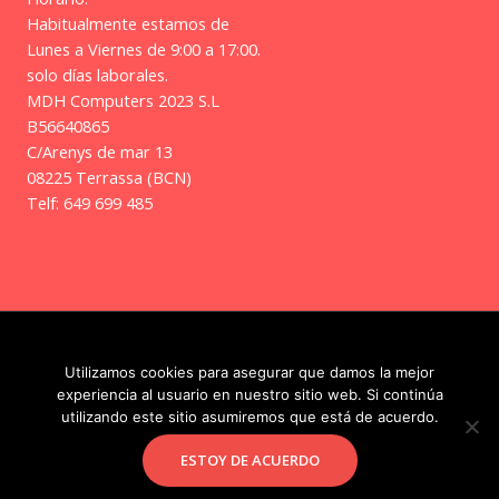
Habitualmente estamos de
Lunes a Viernes de 9:00 a 17:00.
solo días laborales.
MDH Computers 2023 S.L
B56640865
C/Arenys de mar 13
08225 Terrassa (BCN)
Telf: 649 699 485
Copyright © 2026 | Frikitos
Utilizamos cookies para asegurar que damos la mejor
experiencia al usuario en nuestro sitio web. Si continúa
utilizando este sitio asumiremos que está de acuerdo.
Facebook
Instagram
ESTOY DE ACUERDO