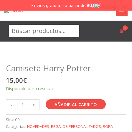
Ir
Envios gratuitos a partir de
80,00
€
al
contenido
Buscar
Camiseta Harry Potter
15,00
€
Disponible para reserva
Camiseta
AÑADIR AL CARRITO
-
+
Harry
Potter
SKU:
C9
cantidad
Categorías:
NOVEDADES
,
REGALOS PERSONALIZADOS
,
ROPA