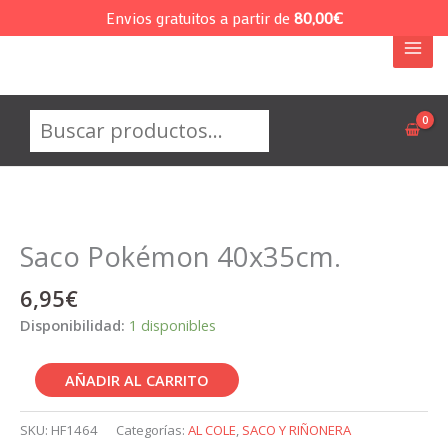
Ir
Envios gratuitos a partir de
80,00
€
al
contenido
Buscar
Saco Pokémon 40x35cm.
6,95
€
Disponibilidad:
1 disponibles
Saco
AÑADIR AL CARRITO
Pokémon
40x35cm.
SKU:
HF1464
Categorías:
AL COLE
,
SACO Y RIÑONERA
cantidad